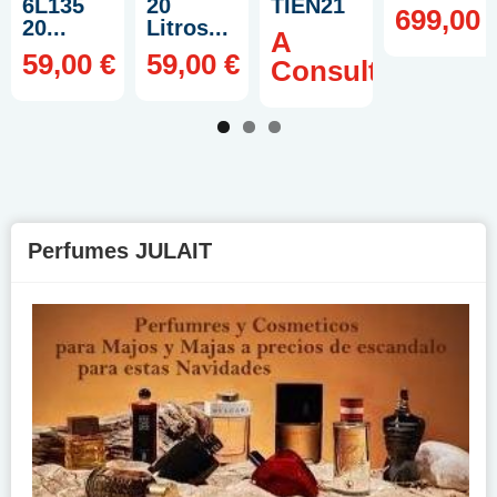
6L135
20
TIEN21
699,00 
20...
Litros...
A
59,00 €
59,00 €
Consultar
Perfumes JULAIT