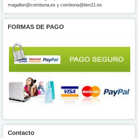
magallon@combona.es
y
combona@tien21.es
FORMAS DE PAGO
Contacto