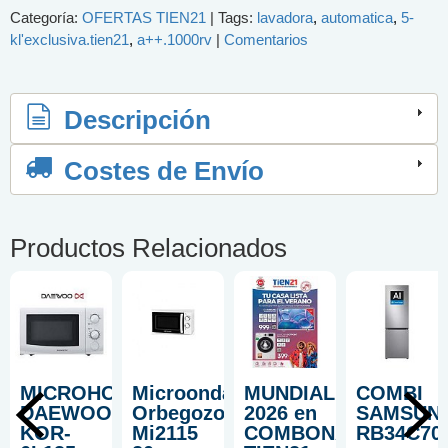
Categoría:
OFERTAS TIEN21
|
Tags:
lavadora
automatica
5-
kl'exclusiva.tien21
a++.1000rv
|
Comentarios
Descripción
Costes de Envío
Productos Relacionados
MICROHONDAS
Microondas
MUNDIAL
COMBI
DAEWOO
Orbegozo
2026 en
SAMSUN
KOR-
Mi2115
COMBONA
RB34C70