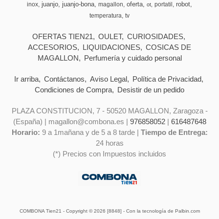
juanjo
juanjo-bona
oferta
robot
inox
magallon
portatil
ot
temperatura
tv
OFERTAS TIEN21
OULET
CURIOSIDADES
ACCESORIOS
LIQUIDACIONES
COSICAS DE
MAGALLON
Perfumería y cuidado personal
Ir arriba
Contáctanos
Aviso Legal
Política de Privacidad
Condiciones de Compra
Desistir de un pedido
PLAZA CONSTITUCION, 7 - 50520 MAGALLON, Zaragoza -
(España) | magallon@combona.es |
976858052
|
616487648
Horario:
9 a 1mañana y de 5 a 8 tarde |
Tiempo de Entrega:
24 horas
(*) Precios con Impuestos incluidos
COMBONA Tien21
- Copyright © 2026 [8848] - Con la tecnología de Palbin.com