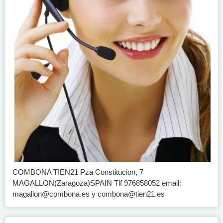
COMBONA TIEN21 Pza Constitucion, 7
MAGALLON(Zaragoza)SPAIN Tlf 976858052 email:
magallon@combona.es
y
combona@tien21.es