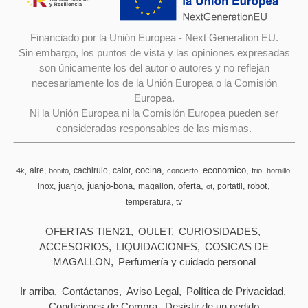
Financiado por la Unión Europea - Next Generation EU.
Sin embargo, los puntos de vista y las opiniones expresadas
son únicamente los del autor o autores y no reflejan
necesariamente los de la Unión Europea o la Comisión
Europea.
Ni la Unión Europea ni la Comisión Europea pueden ser
consideradas responsables de las mismas.
cocina
economico
aire
cachirulo
calor
4k
bonito
concierto
frio
hornillo
juanjo
juanjo-bona
oferta
robot
inox
magallon
portatil
ot
temperatura
tv
OFERTAS TIEN21
OULET
CURIOSIDADES
ACCESORIOS
LIQUIDACIONES
COSICAS DE
MAGALLON
Perfumería y cuidado personal
Ir arriba
Contáctanos
Aviso Legal
Política de Privacidad
Condiciones de Compra
Desistir de un pedido