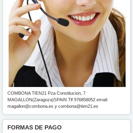
COMBONA TIEN21 Pza Constitucion, 7
MAGALLON(Zaragoza)SPAIN Tlf 976858052 email:
magallon@combona.es
y
combona@tien21.es
FORMAS DE PAGO