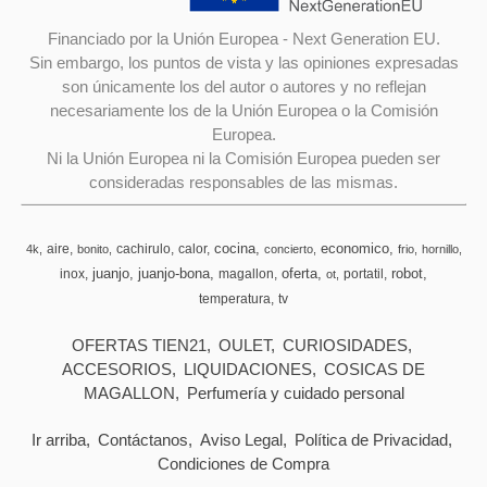
Financiado por la Unión Europea - Next Generation EU.
Sin embargo, los puntos de vista y las opiniones expresadas
son únicamente los del autor o autores y no reflejan
necesariamente los de la Unión Europea o la Comisión
Europea.
Ni la Unión Europea ni la Comisión Europea pueden ser
consideradas responsables de las mismas.
cocina
economico
aire
cachirulo
calor
4k
bonito
concierto
frio
hornillo
juanjo
juanjo-bona
oferta
robot
inox
magallon
portatil
ot
temperatura
tv
OFERTAS TIEN21
OULET
CURIOSIDADES
ACCESORIOS
LIQUIDACIONES
COSICAS DE
MAGALLON
Perfumería y cuidado personal
Ir arriba
Contáctanos
Aviso Legal
Política de Privacidad
Condiciones de Compra