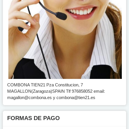
COMBONA TIEN21 Pza Constitucion, 7
MAGALLON(Zaragoza)SPAIN Tlf 976858052 email:
magallon@combona.es
y
combona@tien21.es
FORMAS DE PAGO