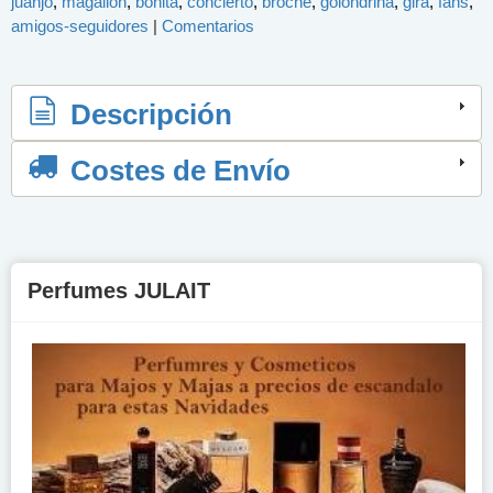
juanjo
magallon
bonita
concierto
broche
golondrina
gira
fans
amigos-seguidores
|
Comentarios
Descripción
Costes de Envío
Perfumes JULAIT