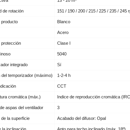
ctiva
13 - 20 m²
d de rotación
151 / 190 / 200 / 215 / 225 / 235 / 245 
l producto
Blanco
Acero
 protección
Clase I
minoso
5040
ador integrado
Sí
 del temporizador (máximo)
1-2-4 h
ndicación
CCT
ura cromática (máx.)
Indice de reproducción cromática (IRC
e aspas del ventilador
3
de la superficie
Acabado del difusor: Opal
 la inclinación
Apto para techo inclinado (máx. 18º)