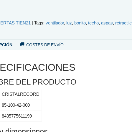
ERTAS TIEN21
|
Tags:
ventilador
luz
bonito
techo
aspas
retractil
PCIÓN
COSTES DE ENVÍO
ECIFICACIONES
BRE DEL PRODUCTO
CRISTALRECORD
85-100-42-000
8435775611199
y dimensiones