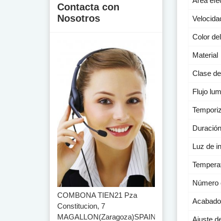
Área efe
Contacta con
Nosotros
Velocida
Color de
Material
Clase de
Flujo lu
Temporiz
Duración
Luz de i
Temperat
Número d
COMBONA TIEN21 Pza
Acabado 
Constitucion, 7
MAGALLON(Zaragoza)SPAIN
Ajuste de