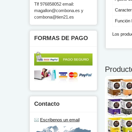
Tlf 976858052 email:
Caracter
magallon@combona.es
y
combona@tien21.es
Función 
Los produc
FORMAS DE PAGO
Product
Contacto
Escríbenos un email