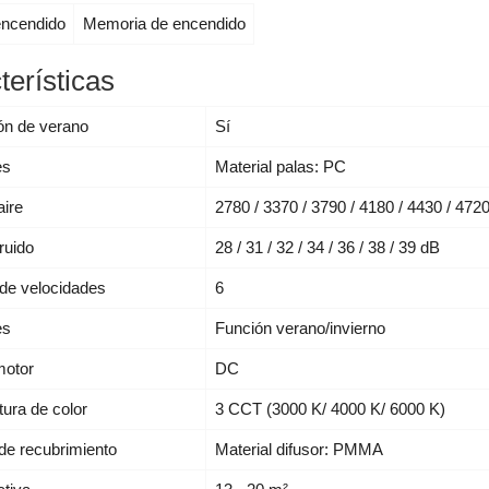
encendido
Memoria de encendido
terísticas
ión de verano
Sí
es
Material palas: PC
aire
2780 / 3370 / 3790 / 4180 / 4430 / 472
ruido
28 / 31 / 32 / 34 / 36 / 38 / 39 dB
de velocidades
6
es
Función verano/invierno
motor
DC
ura de color
3 CCT (3000 K/ 4000 K/ 6000 K)
 de recubrimiento
Material difusor: PMMA