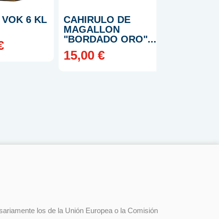
 VOK 6 KL
CAHIRULO DE
MUNDIAL 
MAGALLON
COMBONA
"BORDADO ORO"...
€
A Consu
15,00 €
esariamente los de la Unión Europea o la Comisión